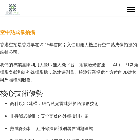
空中熱成像拍攝
香港空拍是香港早在2018年首間引入使用無人機進行空中熱成像拍攝的
航拍公司。
我們的專業團隊利用大疆L2無人機平台，搭載激光雷達(LiDAR)、P1斜角
Search
攝影負載和紅外線攝影機，為建築測量、檢測行業提供全方位的3D建模
與外牆檢測服務。
Type 2 or more characters for results.
航
行
密
我
Conta
核心技術優勢
空
業
閉
們
Us
高精度3D建模
：結合激光雷達與斜角攝影技術
測
應
空
的
非接觸式檢測
：安全高效的外牆檢測方案
量
用
間/
客
熱成像分析
：紅外線攝影識別潛在問題區域
高
戶