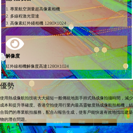
1. 專業航空測量超高像素相機
2. 多線程激光雷達
3. 高像素紅外綫相機 1280X1024
解像度
紅外線相機解像度高達1280X1024
優勢
使用熱成像航拍技術大大縮短一般傳統地面手持式熱成像拍攝時間，減少
成本和提升準確度。香港空拍使用行業內最高靈敏度熱成像航拍相機，結
合我們的專業航拍服務，配合AI報告生成，使客戶能快速有效地找出建築
物的潛在問題。