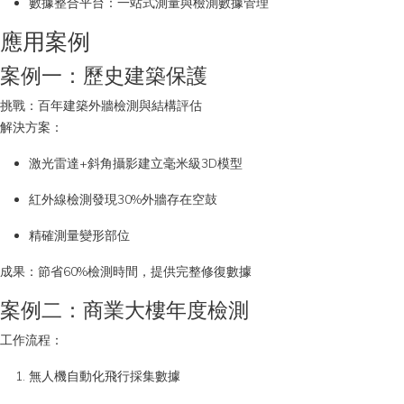
數據整合平台
：一站式測量與檢測數據管理
危
應用案例
地
案例一：歷史建築保護
方
挑戰
：百年建築外牆檢測與結構評估
檢
解決方案
：
測
激光雷達+斜角攝影建立毫米級3D模型
紅外線檢測發現30%外牆存在空鼓
精確測量變形部位
成果
：節省60%檢測時間，提供完整修復數據
案例二：商業大樓年度檢測
工作流程
：
無人機自動化飛行採集數據