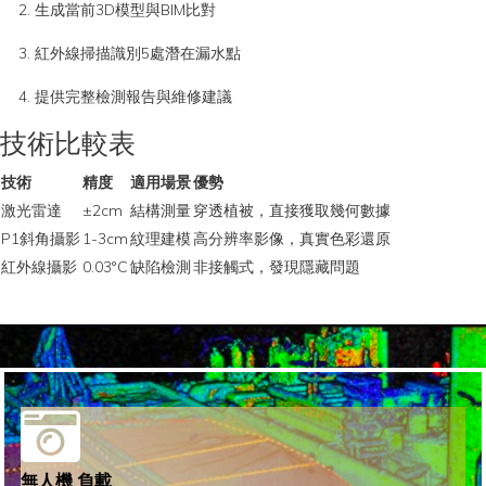
生成當前3D模型與BIM比對
紅外線掃描識別5處潛在漏水點
提供完整檢測報告與維修建議
技術比較表
技術
精度
適用場景
優勢
激光雷達
±2cm
結構測量
穿透植被，直接獲取幾何數據
P1斜角攝影
1-3cm
紋理建模
高分辨率影像，真實色彩還原
紅外線攝影
0.03°C
缺陷檢測
非接觸式，發現隱藏問題
無人機 負載