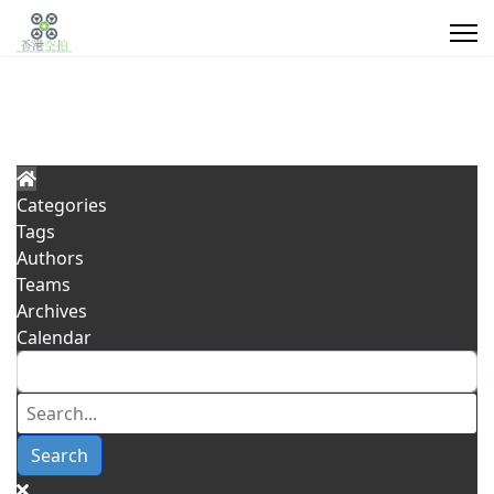
Categories
Tags
Search
Authors
Teams
Type 2 or more characters for results.
Archives
航
行
密
我
Conta
Calendar
空
業
閉
們
Us
測
應
空
的
量
用
間/
客
Search
高
戶