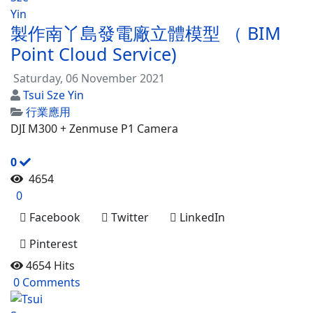
製作南丫島發電廠立體模型 （ BIM
Point Cloud Service)
Saturday, 06 November 2021
Tsui Sze Yin
行業應用
DJI M300 + Zenmuse P1 Camera
0
4654
0
Facebook
Twitter
LinkedIn
Pinterest
4654 Hits
0 Comments