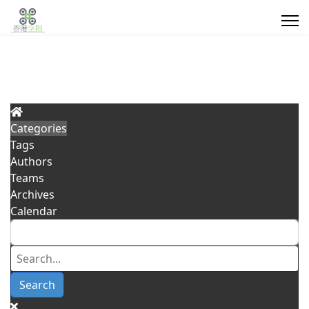
Categories
Tags
Search
Authors
Teams
Type 2 or more characters for results.
Archives
航
行
密
我
Conta
Calendar
空
業
閉
們
Us
測
應
空
的
量
用
間/
客
Search
高
戶