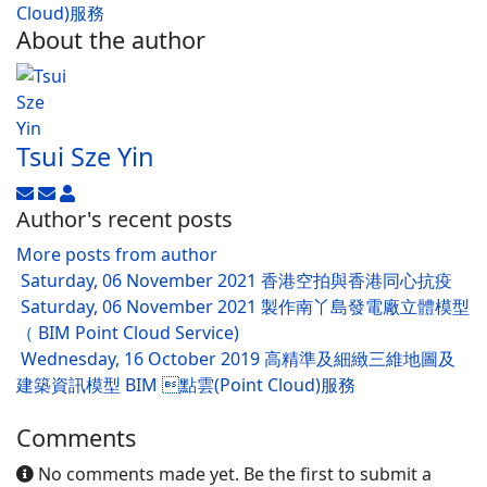
Cloud)服務
About the author
Tsui Sze Yin
Author's recent posts
More posts from author
Saturday, 06 November 2021
香港空拍與香港同心抗疫
Saturday, 06 November 2021
製作南丫島發電廠立體模型
（ BIM Point Cloud Service)
Wednesday, 16 October 2019
高精準及細緻三維地圖及
建築資訊模型 BIM 點雲(Point Cloud)服務
Comments
No comments made yet. Be the first to submit a