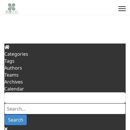
Categories
Tags
Search
Authors
Teams
Type 2 or more characters for results.
Archives
航
行
密
我
Conta
Calendar
空
業
閉
們
Us
測
應
空
的
量
用
間/
客
Search
高
戶